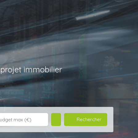
rojet immobilier
Rechercher
udget max (€)