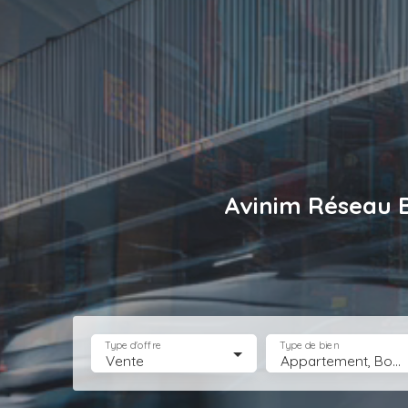
Avinim Réseau 
Type d'offre
Type de bien
Vente
Appartement, Boutique, Bureau, Droit au bail, Entrepôt, Fonds de commerce, Hôtel, hébergement, Immeuble, Immobilier Pro, Local commercial, Local professionnel, Local industriel, Magasin, boutique, Terrain Industriel, Terrain Constructible, Transmission d'entreprise