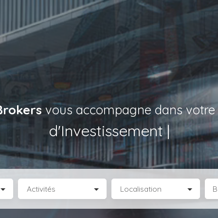
Brokers
vous accompagne dans votre p
de Locaux d’Activité
|
Activités
Localisation
B