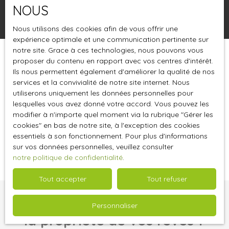
NOUS
Rechercher
Nous utilisons des cookies afin de vous offrir une
expérience optimale et une communication pertinente sur
notre site. Grace à ces technologies, nous pouvons vous
proposer du contenu en rapport avec vos centres d'intérêt.
Trier par
Créer une alerte
Pertinence
Ils nous permettent également d'améliorer la qualité de nos
services et la convivialité de notre site internet. Nous
utiliserons uniquement les données personnelles pour
lesquelles vous avez donné votre accord. Vous pouvez les
modifier à n'importe quel moment via la rubrique ″Gérer les
cookies″ en bas de notre site, à l'exception des cookies
essentiels à son fonctionnement. Pour plus d'informations
Aucun résultat
sur vos données personnelles, veuillez consulter
notre politique de confidentialité
.
Tout accepter
Tout refuser
Vous ne trouvez pas
Personnaliser
la propriété de vos rêves ?