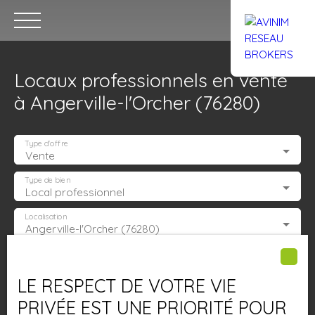
Locaux professionnels en vente
à Angerville-l'Orcher (76280)
Type d'offre
Vente
Accueil
Acheter
Louer
Confiez un local
Trouver un Br
Type de bien
Local professionnel
Localisation
Angerville-l'Orcher (76280)
Estimation
Budget max (€)
LE RESPECT DE VOTRE VIE
Surface min (m²)
PRIVÉE EST UNE PRIORITÉ POUR