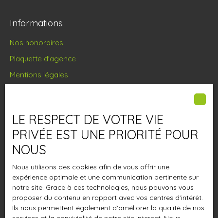
Informations
Nos honoraires
Plaquette d'agence
Mentions légales
Politique de confidentialité
Plan du site
LE RESPECT DE VOTRE VIE
Gérer les cookies
PRIVÉE EST UNE PRIORITÉ POUR
Propulsé par
NOUS
Nous utilisons des cookies afin de vous offrir une
expérience optimale et une communication pertinente sur
notre site. Grace à ces technologies, nous pouvons vous
proposer du contenu en rapport avec vos centres d'intérêt.
09 80 80 05 65
Ils nous permettent également d'améliorer la qualité de nos