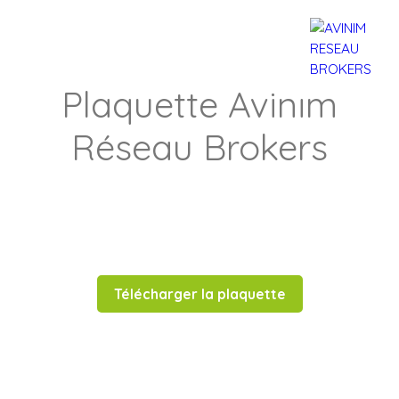
Plaquette Avinim
Réseau Brokers
Accueil
Acheter
Louer
Confiez un local
Trouver un Br
Télécharger la plaquette
Estimation