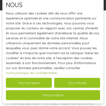
NOUS
Nous utilisons des cookies afin de vous offrir une
expérience optimale et une communication pertinente sur
Trier par
Créer une alerte
notre site. Grace à ces technologies, nous pouvons vous
Pertinence
proposer du contenu en rapport avec vos centres d'intérêt.
Ils nous permettent également d'améliorer la qualité de nos
services et la convivialité de notre site internet. Nous
utiliserons uniquement les données personnelles pour
lesquelles vous avez donné votre accord. Vous pouvez les
modifier à n'importe quel moment via la rubrique ″Gérer les
cookies″ en bas de notre site, à l'exception des cookies
essentiels à son fonctionnement. Pour plus d'informations
sur vos données personnelles, veuillez consulter
notre politique de confidentialité
.
Tout accepter
Tout refuser
110 000
€
Personnaliser
FONDS DE COMMERCE FLEURISTERIE &