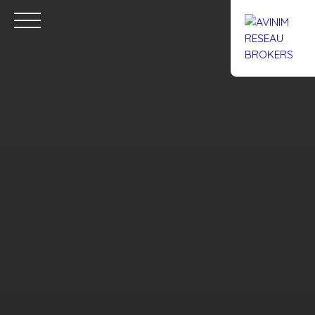
Accueil
Acheter
Louer
Confiez un local
Trouver un Br
Estimation