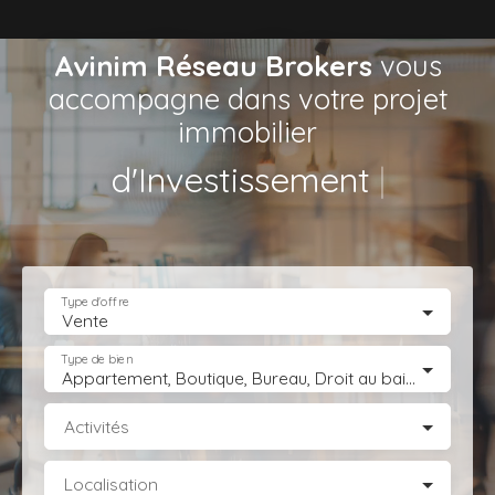
Avinim Réseau Brokers
vous
accompagne dans votre projet
immobilier
de Locaux d
|
Type d'offre
Vente
Type de bien
Appartement, Boutique, Bureau, Droit au bail, Entrepôt, Fonds de commerce, Hôtel, hébergement, Immeuble, Immobilier Pro, Local commercial, Local professionnel, Local industriel, Magasin, boutique, Terrain Industriel, Terrain Constructible, Transmission d'entreprise
Activités
Localisation