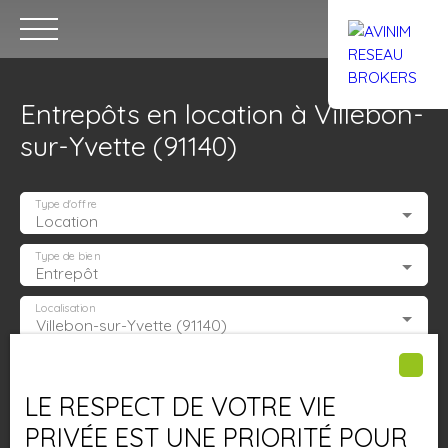
Entrepôts en location à Villebon-
sur-Yvette (91140)
Type d'offre
Location
Accueil
Acheter
Louer
Confiez un local
Trouver un Br
Type de bien
Entrepôt
Localisation
Villebon-sur-Yvette (91140)
Estimation
Loyer max (€/mois)
LE RESPECT DE VOTRE VIE
Surface min (m²)
PRIVÉE EST UNE PRIORITÉ POUR