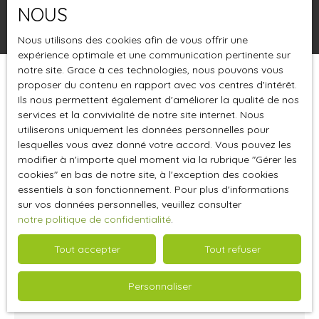
NOUS
Rechercher
Nous utilisons des cookies afin de vous offrir une
expérience optimale et une communication pertinente sur
notre site. Grace à ces technologies, nous pouvons vous
proposer du contenu en rapport avec vos centres d'intérêt.
Trier par
Créer une alerte
Pertinence
Ils nous permettent également d'améliorer la qualité de nos
services et la convivialité de notre site internet. Nous
utiliserons uniquement les données personnelles pour
lesquelles vous avez donné votre accord. Vous pouvez les
modifier à n'importe quel moment via la rubrique ″Gérer les
cookies″ en bas de notre site, à l'exception des cookies
essentiels à son fonctionnement. Pour plus d'informations
sur vos données personnelles, veuillez consulter
notre politique de confidentialité
.
Tout accepter
Tout refuser
39 375
€ /mois HT HC
Personnaliser