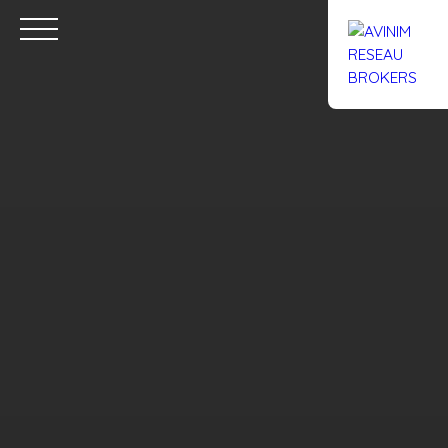
Accueil
Acheter
Louer
Confiez un local
Trouver un Br
Estimation