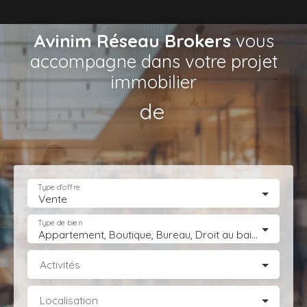
Avinim Réseau Brokers
vous
accompagne dans votre projet
immobilier
de Locaux d’Act
|
Type d'offre
Vente
Type de bien
Appartement, Boutique, Bureau, Droit au bail, Entrepôt, Fonds de commerce, Hôtel, hébergement, Immeuble, Immobilier Pro, Local commercial, Local professionnel, Local industriel, Magasin, boutique, Terrain Industriel, Terrain Constructible, Transmission d'entreprise
Activités
Localisation