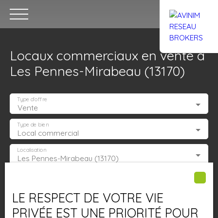
Locaux commerciaux en vente à
Les Pennes-Mirabeau (13170)
Type d'offre
Vente
Accueil
Acheter
Louer
Confiez un local
Trouver un Br
Type de bien
Local commercial
Localisation
Les Pennes-Mirabeau (13170)
Estimation
Budget max (€)
LE RESPECT DE VOTRE VIE
Surface min (m²)
PRIVÉE EST UNE PRIORITÉ POUR