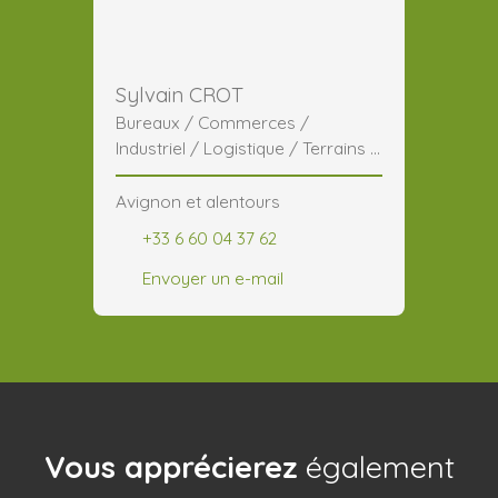
Sylvain CROT
Bureaux / Commerces /
Industriel / Logistique / Terrains /
CHR
Avignon et alentours
+33 6 60 04 37 62
Envoyer un e-mail
Vous apprécierez
également