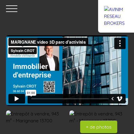
Accueil
Acheter
Louer
Confiez un local
Trouver un Br
Estimation
+ de photos