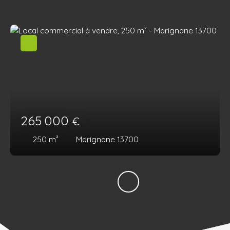
265 000
€
250
m²
Marignane 13700