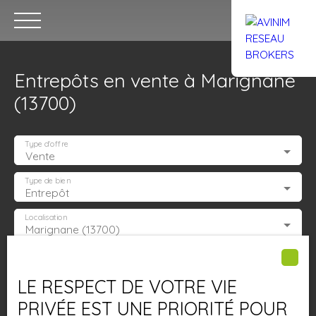
Entrepôts en vente à Marignane
(13700)
Type d'offre
Vente
Accueil
Acheter
Louer
Confiez un local
Trouver un Br
Type de bien
Entrepôt
Localisation
Marignane (13700)
Estimation
Budget max (€)
LE RESPECT DE VOTRE VIE
Surface min (m²)
PRIVÉE EST UNE PRIORITÉ POUR