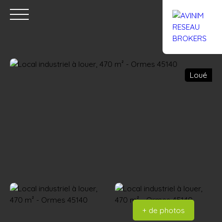
Loué
Accueil
Acheter
Louer
Confiez un local
Trouver un Br
Estimation
+ de photos