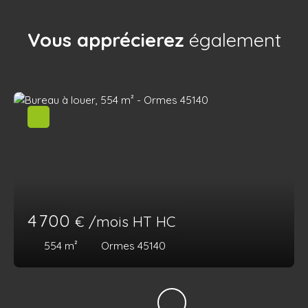
Vous apprécierez
également
4 700
€ /mois HT HC
554
m²
Ormes 45140