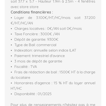
soit 37.7 x 5.7 - Hauteur 1.9m à 2.5m - 4 fenêtres
avec store store
Conditions financières :
Loyer de 3.100€/HT/HC/mois soit 37.200
€/HT/HC/AN
Charges locatives : 0€/AN soit 0€/mois
Taxe Foncière : 3000€ /AN
Dépôt de garantie: 9300€
Type de Bail: commercial
Indexation: annuelle selon indice ILAT
Paiement: trimestriel d'avance
3 mois de dépôt de garantie
Fiscalité : TVA
Frais de rédaction de bail : 1500€ HT à la charge
du locataire
Honoraires d’agence : 15 % HT du loyer annuel
HT/HC
Disponibilité : 01/2025
Pour plus de renseignements n'hésitez pas à me