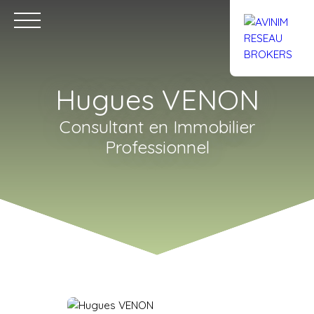
Hugues VENON
Consultant en Immobilier
Professionnel
Accueil
Acheter
Louer
Confiez un local
Trouver un Br
Estimation