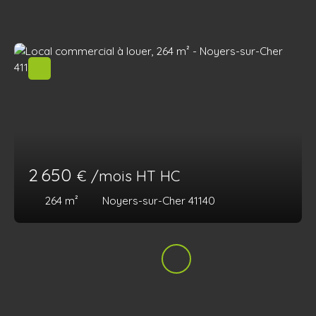
2 650
€ /mois HT HC
264
m²
Noyers-sur-Cher 41140