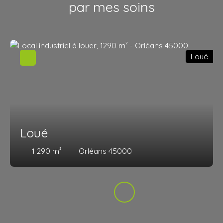
par mes soins
Loué
Loué
1 290
m²
Orléans 45000