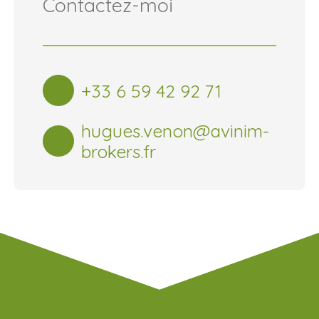
Contactez-moi
+33 6 59 42 92 71
hugues.venon
@avinim-
brokers.fr