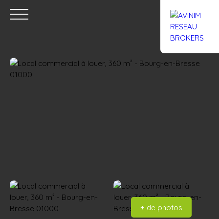
Accueil
Acheter
Louer
Confiez un local
Trouver un Br
Estimation
+ de photos