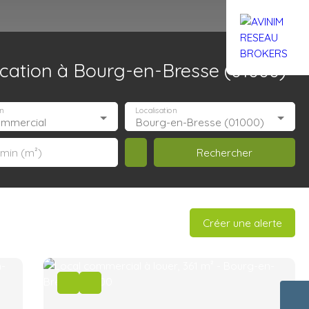
cation à Bourg-en-Bresse (01000)
Rejoignez-nous
Actualités
Nous contacter
n
Localisation
ommercial
Bourg-en-Bresse (01000)
Rechercher
 min (m²)
Créer une alerte