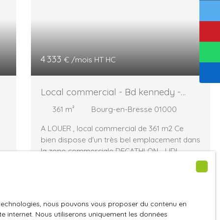
4 333
€ /mois HT HC
Local commercial - Bd kennedy -
MANDAT 8192
361
m²
Bourg-en-Bresse 01000
A LOUER , local commercial de 361 m2 Ce
bien dispose d'un très bel emplacement dans
la zone commerciale DECATHLON - LIDL .
ur
Excellente visibilité au carrefour du boulevard
Kennedy et de l'avenue des sports Descriptif
e
technique : Surface totale : 361 m2 Bureau et
ge
sanitaire de 24 m2 Eclairage LED
es technologies, nous pouvons vous proposer du contenu en
Climatisation réversible places de parking
ite internet. Nous utiliserons uniquement les données
devant la vitrine Excellente visibilité au