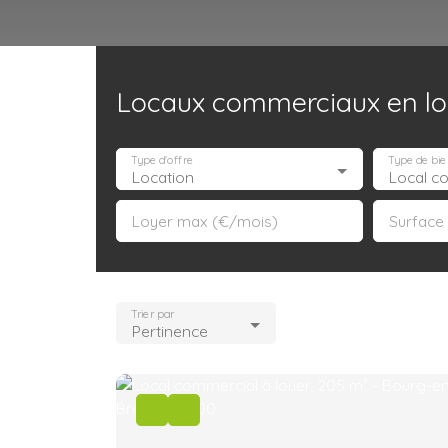
Locaux commerciaux en lo
Accueil
Acheter
Louer
Confiez un local
Trouver un Broker
Type d'offre
Type de bie
Location
Local c
Loyer max (€/mois)
Surface
Trier par
Pertinence