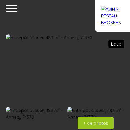
Loué
Accueil
Acheter
Louer
Confiez un local
Trouver un Br
Estimation
+ de photos