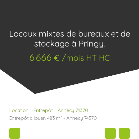
Locaux mixtes de bureaux et de
stockage à Pringy.
6 666
€ /mois HT HC
Location
Entrepôt
Annecy 74370
Entrepôt à louer, 483 m² - Annecy 74370