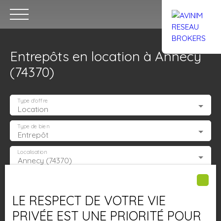
Entrepôts en location à Annecy
(74370)
Type d'offre
Location
Accueil
Acheter
Louer
Confiez un local
Trouver un Br
Type de bien
Entrepôt
Localisation
Annecy (74370)
Estimation
Loyer max (€/mois)
LE RESPECT DE VOTRE VIE
Surface min (m²)
PRIVÉE EST UNE PRIORITÉ POUR