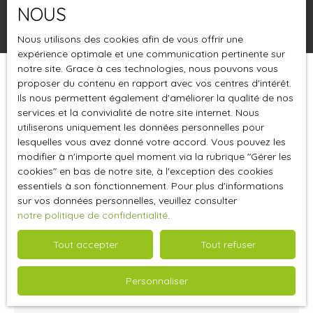
NOUS
Rechercher
Nous utilisons des cookies afin de vous offrir une
expérience optimale et une communication pertinente sur
notre site. Grace à ces technologies, nous pouvons vous
proposer du contenu en rapport avec vos centres d'intérêt.
Trier par
Créer une alerte
Pertinence
Ils nous permettent également d'améliorer la qualité de nos
services et la convivialité de notre site internet. Nous
utiliserons uniquement les données personnelles pour
lesquelles vous avez donné votre accord. Vous pouvez les
modifier à n'importe quel moment via la rubrique ″Gérer les
cookies″ en bas de notre site, à l'exception des cookies
essentiels à son fonctionnement. Pour plus d'informations
sur vos données personnelles, veuillez consulter
notre politique de confidentialité
.
Tout accepter
Tout refuser
15 000
€ /mois HT HC
Personnaliser