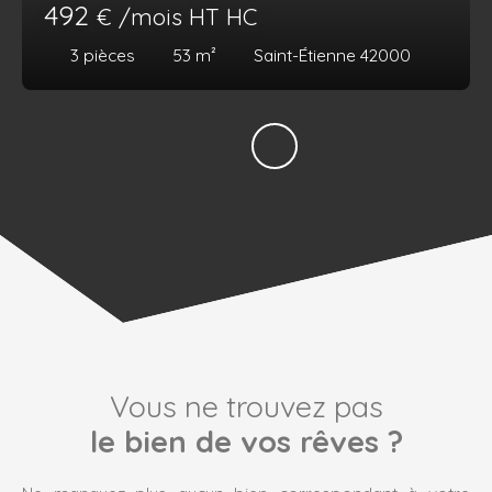
492
€ /mois HT HC
3
pièces
53
m²
Saint-Étienne 42000
Vous ne trouvez pas
le bien de vos rêves ?