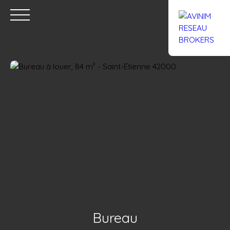
Accueil
Acheter
Louer
Confiez un local
Trouver un Br
Estimation
Bureau