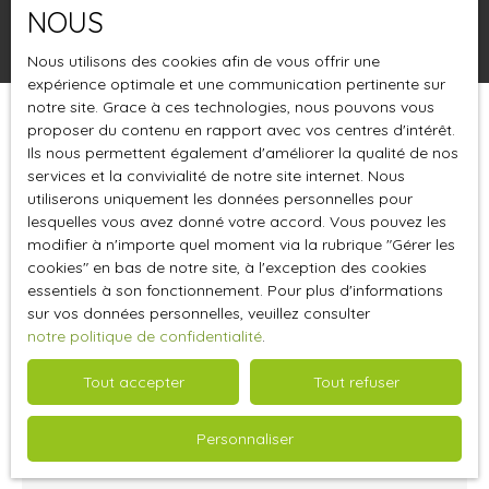
NOUS
Rechercher
Nous utilisons des cookies afin de vous offrir une
expérience optimale et une communication pertinente sur
notre site. Grace à ces technologies, nous pouvons vous
proposer du contenu en rapport avec vos centres d'intérêt.
Trier par
Créer une alerte
Pertinence
Ils nous permettent également d'améliorer la qualité de nos
services et la convivialité de notre site internet. Nous
utiliserons uniquement les données personnelles pour
lesquelles vous avez donné votre accord. Vous pouvez les
modifier à n'importe quel moment via la rubrique ″Gérer les
cookies″ en bas de notre site, à l'exception des cookies
essentiels à son fonctionnement. Pour plus d'informations
sur vos données personnelles, veuillez consulter
notre politique de confidentialité
.
Tout accepter
Tout refuser
463
€ /mois HT HC
Personnaliser