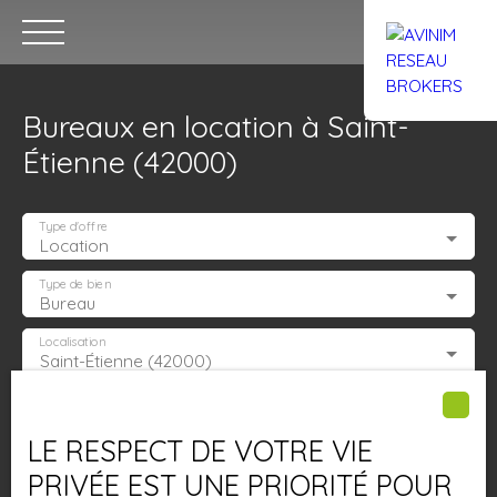
Bureaux en location à Saint-
Étienne (42000)
Type d'offre
Location
Accueil
Acheter
Louer
Confiez un local
Trouver un Br
Type de bien
Bureau
Localisation
Saint-Étienne (42000)
Estimation
Loyer max (€/mois)
LE RESPECT DE VOTRE VIE
Surface min (m²)
PRIVÉE EST UNE PRIORITÉ POUR