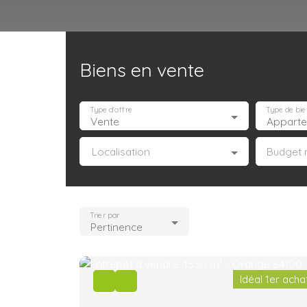
Biens en vente
Accueil
Acheter
Louer
Confiez un local
Trouver un Broker
Type d'offre
Type de bie
Vente
Localisation
Budget 
Trier par
Pertinence
Idéal 1er acha