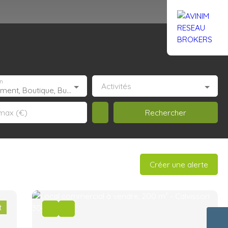
Rejoignez-nous
Actualités
Nous contacter
n
Activités
Appartement, Boutique, Bureau, Droit au bail, Entrepôt, Fonds de commerce, Hôtel, hébergement, Immeuble, Immobilier Pro, Local commercial, Local professionnel, Local industriel, Magasin, boutique, Terrain Industriel, Terrain Constructible, Transmission d'entreprise
Rechercher
max (€)
Créer une alerte
t