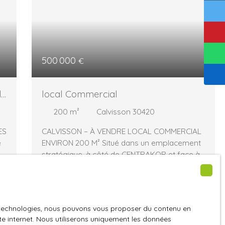
500 000
€
de
local Commercial
200
m²
Calvisson 30420
ES
CALVISSON – À VENDRE LOCAL COMMERCIAL
e
ENVIRON 200 M² Situé dans un emplacement
stratégique, à côté de CENTRAKOR et face à
.
un collège, ce local commercial d’environ 200
m² bénéficie d’un environnement porteur
pour une activité de boulangerie, snacking,
sandwicherie ou restauration rapide. Le
es technologies, nous pouvons vous proposer du contenu en
secteur offre une visibilité intéressante et un
ite internet. Nous utiliserons uniquement les données
le
potentiel de clientèle de proximité