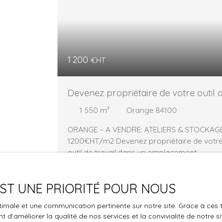
1 200
€HT
Devenez propriétaire de votre outil 
travail
1 550
m²
Orange 84100
ORANGE – A VENDRE: ATELIERS & STOCKAG
1200€HT/m2 Devenez propriétaire de votr
outil de travail dans un emplacement
stratégique à partir de 19 m2 jusqu'à 140 m2
À seulement 2,5 km de la sortie d'autoroute
 EST UNE PRIORITÉ POUR NOUS
A7 Orange Sud et en première ligne sur le
secteur des Crémades, découvrez une
optimale et une communication pertinente sur notre site. Grace à c
nouvelle génération d'espaces
 d'améliorer la qualité de nos services et la convivialité de notre s
professionnels conçus pour accompagner 