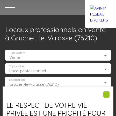
Locaux professionnels en vente
à Gruchet-le-Valasse (76210)
Type d'offre
Vente
Accueil
Acheter
Louer
Confiez un local
Trouver un Br
Type de bien
Local professionnel
Localisation
Gruchet-le-Valasse (76210)
Estimation
Budget max (€)
LE RESPECT DE VOTRE VIE
Surface min (m²)
PRIVÉE EST UNE PRIORITÉ POUR