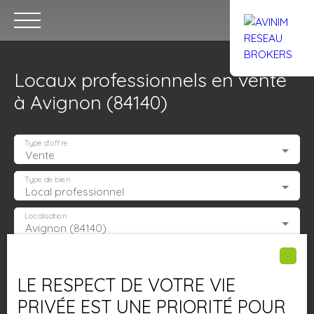
Locaux professionnels en vente
à Avignon (84140)
Type d'offre
Vente
Accueil
Acheter
Louer
Confiez un local
Trouver un Br
Type de bien
Local professionnel
Localisation
Avignon (84140)
Estimation
Budget max (€)
LE RESPECT DE VOTRE VIE
Surface min (m²)
PRIVÉE EST UNE PRIORITÉ POUR