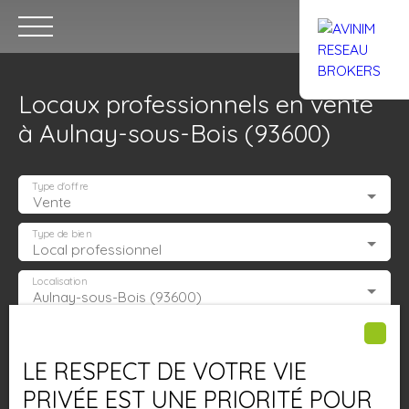
Locaux professionnels en vente
à Aulnay-sous-Bois (93600)
Type d'offre
Vente
Accueil
Acheter
Louer
Confiez un local
Trouver un Br
Type de bien
Local professionnel
Localisation
Aulnay-sous-Bois (93600)
Estimation
Budget max (€)
LE RESPECT DE VOTRE VIE
Surface min (m²)
PRIVÉE EST UNE PRIORITÉ POUR