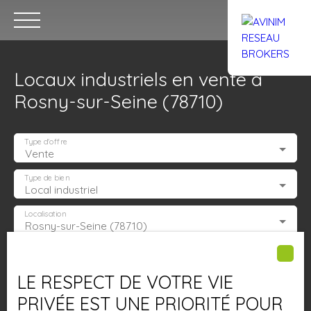
Locaux industriels en vente à
Rosny-sur-Seine (78710)
Type d'offre
Vente
Accueil
Acheter
Louer
Confiez un local
Trouver un Br
Type de bien
Local industriel
Localisation
Rosny-sur-Seine (78710)
Estimation
Budget max (€)
LE RESPECT DE VOTRE VIE
Surface min (m²)
PRIVÉE EST UNE PRIORITÉ POUR