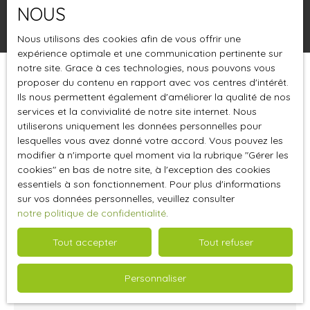
NOUS
Rechercher
Nous utilisons des cookies afin de vous offrir une
expérience optimale et une communication pertinente sur
notre site. Grace à ces technologies, nous pouvons vous
proposer du contenu en rapport avec vos centres d'intérêt.
Trier par
Créer une alerte
Pertinence
Ils nous permettent également d'améliorer la qualité de nos
services et la convivialité de notre site internet. Nous
utiliserons uniquement les données personnelles pour
lesquelles vous avez donné votre accord. Vous pouvez les
Vendu
modifier à n'importe quel moment via la rubrique ″Gérer les
cookies″ en bas de notre site, à l'exception des cookies
essentiels à son fonctionnement. Pour plus d'informations
sur vos données personnelles, veuillez consulter
notre politique de confidentialité
.
Tout accepter
Tout refuser
10 000 000
€HT
Personnaliser