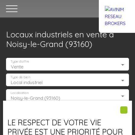
Locaux industriels en vente à
Noisy-le-Grand (93160)
Type d'offre
Vente
Accueil
Acheter
Louer
Confiez un local
Trouver un Br
Type de bien
Local industriel
Localisation
Noisy-le-Grand (93160)
Estimation
Budget max (€)
LE RESPECT DE VOTRE VIE
Surface min (m²)
PRIVÉE EST UNE PRIORITÉ POUR