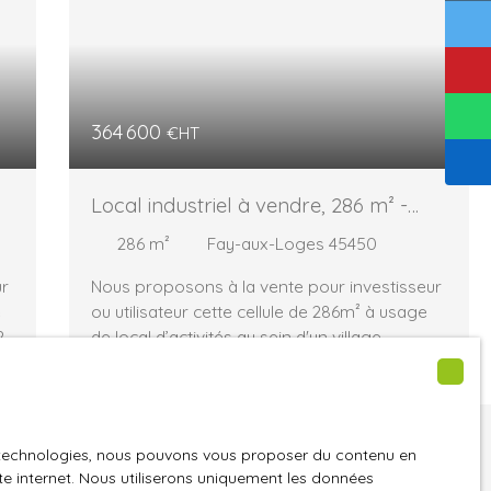
364 600
€HT
Local industriel à vendre, 286 m² -
Fay-aux-Loges 45450
286
m²
Fay-aux-Loges 45450
ur
Nous proposons à la vente pour investisseur
e
ou utilisateur cette cellule de 286m² à usage
27
de local d’activités au sein d'un village
d'entreprise à Fay-aux-Loges (45). Ce village
d'entreprise est composé 5 bâtiments
d’Activité développant 6700m² et divisé en 18
lots de 285 à 500m² et comprenant 79
ne trouvez pas
es technologies, nous pouvons vous proposer du contenu en
places de parking. 1- Localisation /
ite internet. Nous utiliserons uniquement les données
été de vos rêves ?
accessibilité : Fay-Aux-Loges (Est Orléans