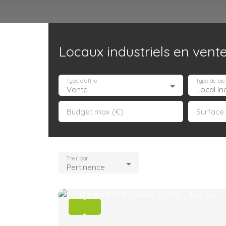
Locaux industriels en ven
Accueil
Acheter
Louer
Confiez un local
Trouver un Broker
Type d'offre
Type de bie
Vente
Local ind
Budget max (€)
Surface
Trier par
Pertinence