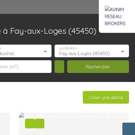
te à Fay-aux-Loges (45450)
Rejoignez-nous
Actualités
Nous contacter
n
Localisation
ustriel
Fay-aux-Loges (45450)
Rechercher
 min (m²)
Créer une alerte