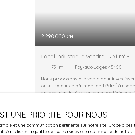
2 290 000
€HT
Local industriel à vendre, 1731 m² -
Fay-aux-Loges 45450
1 731
m²
Fay-aux-Loges 45450
Nous proposons à la vente pour investisse
ou utilisateur ce bâtiment de 1751m² à usag
de local d’activités avec cours matériaux et 
parkings, au sein d'un village d'entreprise à
Fay-aux-Loges (45). Ce village d'entreprise
 EST UNE PRIORITÉ POUR NOUS
est composé 5 bâtiments d’Activité
développant 6700m² et divisé en 18 lots de
Vous 
optimale et une communication pertinente sur notre site. Grace à c
285 à 500m² et comprenant 79 places de
 d'améliorer la qualité de nos services et la convivialité de notre s
la propri
parking. 1- Localisation / accessibilité : Fay-