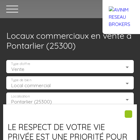
Locaux commerciaux en vente à
Pontarlier (25300)
Type d'offre
Vente
Accueil
Acheter
Louer
Confiez un local
Trouver un Br
Type de bien
Local commercial
Localisation
Pontarlier (25300)
Estimation
Budget max (€)
LE RESPECT DE VOTRE VIE
Surface min (m²)
PRIVÉE EST UNE PRIORITÉ POUR