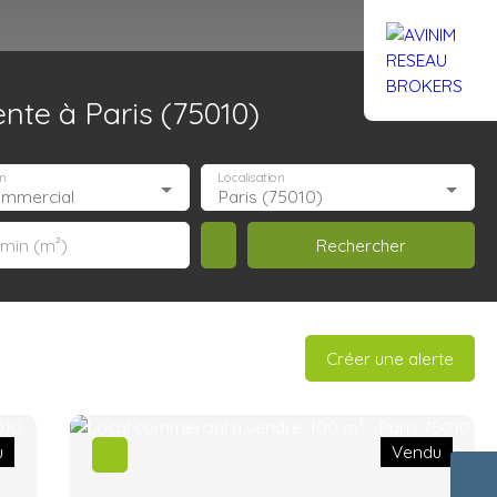
te à Paris (75010)
Rejoignez-nous
Actualités
Nous contacter
n
Localisation
ommercial
Paris (75010)
Rechercher
 min (m²)
Créer une alerte
u
Vendu