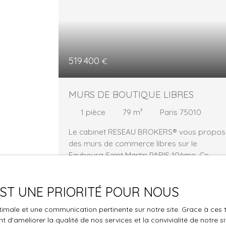
519 400
€
MURS DE BOUTIQUE LIBRES
1
pièce
79
m²
Paris 75010
Le cabinet RESEAU BROKERS® vous propos
des murs de commerce libres sur le
Faubourg Saint Martin PARIS 10ème. Ce
commerce était loué précédemment en
commerce de restauration rapide sans
 EST UNE PRIORITÉ POUR NOUS
extraction à 2 480€ Mensuel soit 29 760 €
HT/HC/AN. 40 m2 en rdc, et 39 m2 de sous-
Vous 
optimale et une communication pertinente sur notre site. Grace à c
sol accessible depuis les parties communes
 d'améliorer la qualité de nos services et la convivialité de notre s
la propri