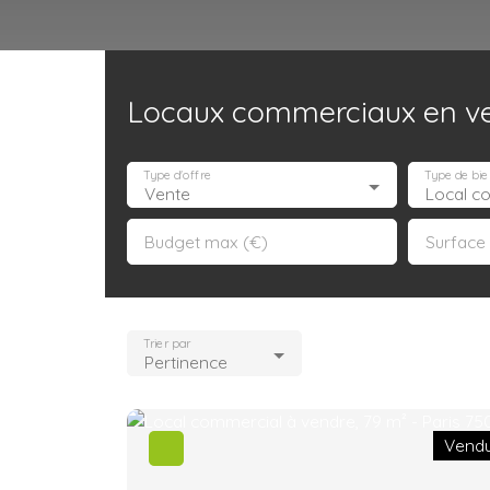
Locaux commerciaux en ven
Accueil
Acheter
Louer
Confiez un local
Trouver un Broker
Type d'offre
Type de bie
Vente
Local c
Budget max (€)
Surface
Trier par
Pertinence
Vend