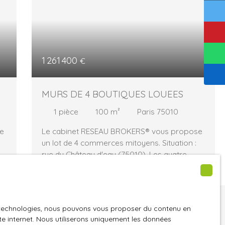
1 261 400
€
MURS DE 4 BOUTIQUES LOUEES
1
pièce
100
m²
Paris 75010
e
Le cabinet RESEAU BROKERS® vous propose
un lot de 4 commerces mitoyens. Situation :
rue du Château d'eau (75010). Les quatre
loués ramènent un revenu locatif de 85 176 €
HT/HC /AN. Surface totale : 95,96 m2 PRIX DE
VENTE : 1 261 400 € HAI Rentabilité : 6,75 %
ne trouvez pas
es technologies, nous pouvons vous proposer du contenu en
.
ite internet. Nous utiliserons uniquement les données
été de vos rêves ?