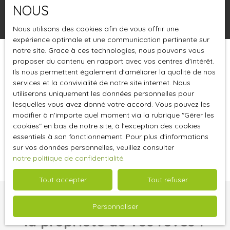
NOUS
Rechercher
Nous utilisons des cookies afin de vous offrir une
expérience optimale et une communication pertinente sur
notre site. Grace à ces technologies, nous pouvons vous
proposer du contenu en rapport avec vos centres d'intérêt.
Trier par
Créer une alerte
Pertinence
Ils nous permettent également d'améliorer la qualité de nos
services et la convivialité de notre site internet. Nous
utiliserons uniquement les données personnelles pour
lesquelles vous avez donné votre accord. Vous pouvez les
modifier à n'importe quel moment via la rubrique ″Gérer les
cookies″ en bas de notre site, à l'exception des cookies
essentiels à son fonctionnement. Pour plus d'informations
Aucun résultat
sur vos données personnelles, veuillez consulter
notre politique de confidentialité
.
Tout accepter
Tout refuser
Vous ne trouvez pas
Personnaliser
la propriété de vos rêves ?