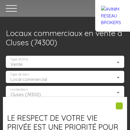
Locaux commerciaux en vente à
Cluses (74300)
Type d'offre
Vente
Accueil
Acheter
Louer
Confiez un local
Trouver un Br
Type de bien
Local commercial
Localisation
Cluses (74300)
Estimation
Budget max (€)
LE RESPECT DE VOTRE VIE
Surface min (m²)
PRIVÉE EST UNE PRIORITÉ POUR