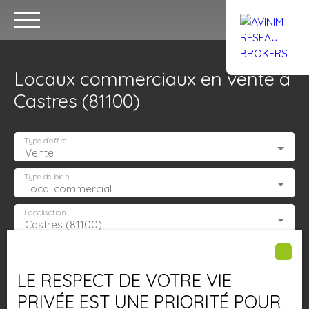
Locaux commerciaux en vente à
Castres (81100)
Type d'offre
Vente
Accueil
Acheter
Louer
Confiez un local
Trouver un Br
Type de bien
Local commercial
Localisation
Castres (81100)
Estimation
Budget max (€)
LE RESPECT DE VOTRE VIE
Surface min (m²)
PRIVÉE EST UNE PRIORITÉ POUR