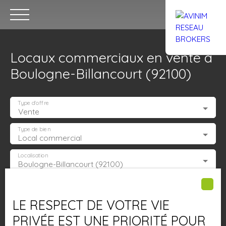
Locaux commerciaux en vente à
Boulogne-Billancourt (92100)
Type d'offre
Vente
Accueil
Acheter
Louer
Confiez un local
Trouver un Br
Type de bien
Local commercial
Localisation
Boulogne-Billancourt (92100)
Estimation
Budget max (€)
LE RESPECT DE VOTRE VIE
Surface min (m²)
PRIVÉE EST UNE PRIORITÉ POUR