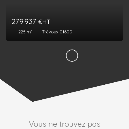
279 937
€HT
225
m²
Trévoux 01600
Vous ne trouvez pas