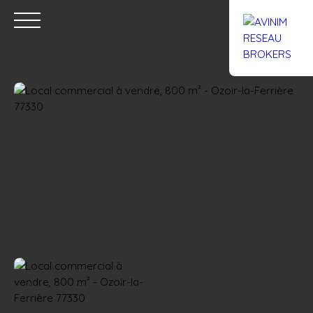
Accueil
Acheter
Louer
Confiez un local
Trouver un Br
Estimation