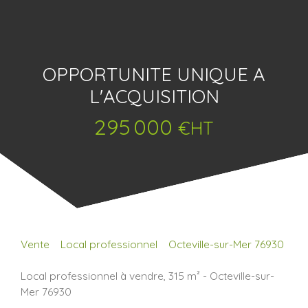
OPPORTUNITE UNIQUE A
L'ACQUISITION
295 000
€HT
Vente
Local professionnel
Octeville-sur-Mer 76930
Local professionnel à vendre, 315 m² - Octeville-sur-
Mer 76930