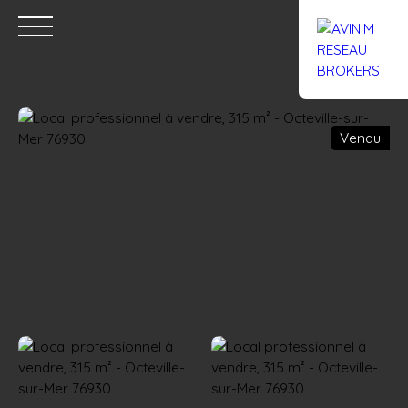
Vendu
Accueil
Acheter
Louer
Confiez un local
Trouver un Br
Estimation