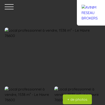
Accueil
Acheter
Louer
Confiez un local
Trouver un Br
Estimation
+ de photos