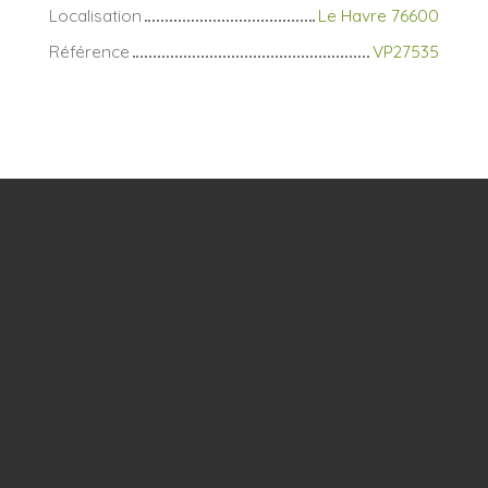
Localisation
Le Havre 76600
Référence
VP27535
+
−