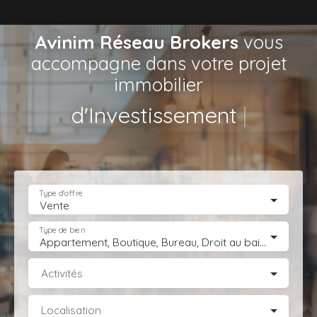
Avinim Réseau Brokers
vous
accompagne dans votre projet
immobilier
de Lo
|
Type d'offre
Vente
Type de bien
Appartement, Boutique, Bureau, Droit au bail, Entrepôt, Fonds de commerce, Hôtel, hébergement, Immeuble, Immobilier Pro, Local commercial, Local professionnel, Local industriel, Magasin, boutique, Terrain Industriel, Terrain Constructible, Transmission d'entreprise
Activités
Localisation