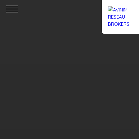
Accueil
Acheter
Louer
Confiez un local
Trouver un Br
Estimation