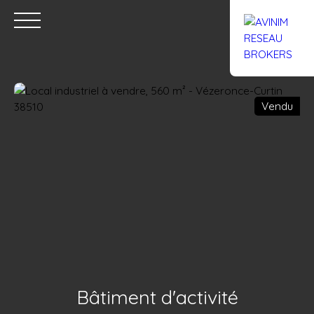
Vendu
Accueil
Acheter
Louer
Confiez un local
Trouver un Br
Estimation
Bâtiment d'activité