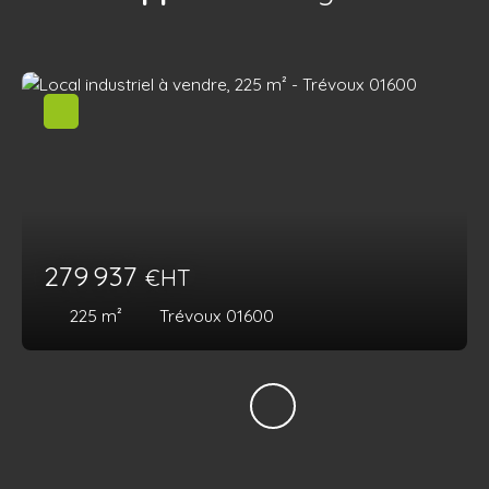
279 937
€HT
225
m²
Trévoux 01600