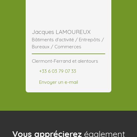
Jacques LAMOUREUX
Bâtiments d'activité / Entrepôts /
Bureaux / Commerces
Clermont-Ferrand et alentours
+33 6 03 79 07 33
Envoyer un e-mail
Vous apprécierez
également