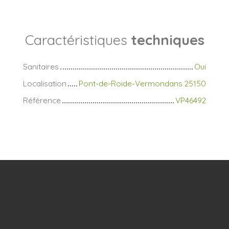
Caractéristiques
techniques
Sanitaires
Oui
Localisation
Pont-de-Roide-Vermondans 25150
Référence
VP46492