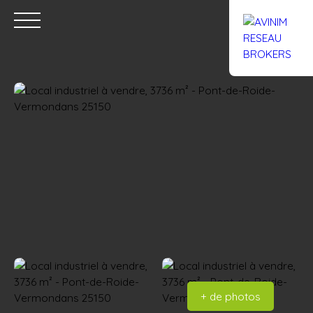
Accueil
Acheter
Louer
Confiez un local
Trouver un Br
Estimation
+ de photos