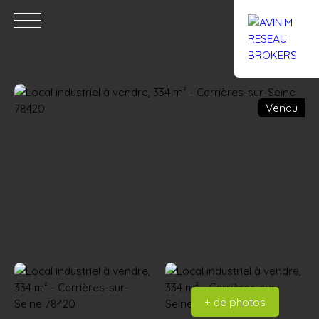
Vendu
Accueil
Acheter
Louer
Confiez un local
Trouver un Br
Estimation
+ de photos