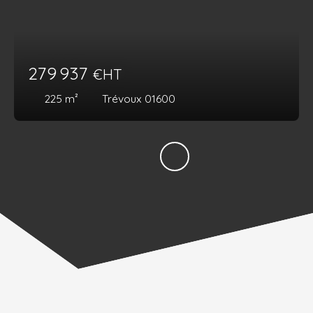
279 937
€HT
225
m²
Trévoux 01600