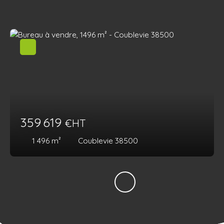
359 619
€HT
1 496
m²
Coublevie 38500