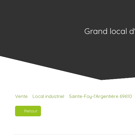
Grand local d
Vente
Local industriel
Sainte-Foy-l'Argentière 69610
Retour