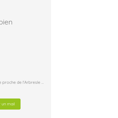
bien
Beau bassin d'emploi dans une village dynamique proche de l'Arbresle et A89
 un mail