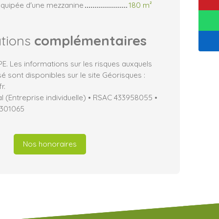
 équipée d'une mezzanine
180 m²
ations
complémentaires
. Les informations sur les risques auxquels
é sont disponibles sur le site Géorisques :
r.
 (Entreprise individuelle) • RSAC 433958055 •
7301065
Nos honoraires