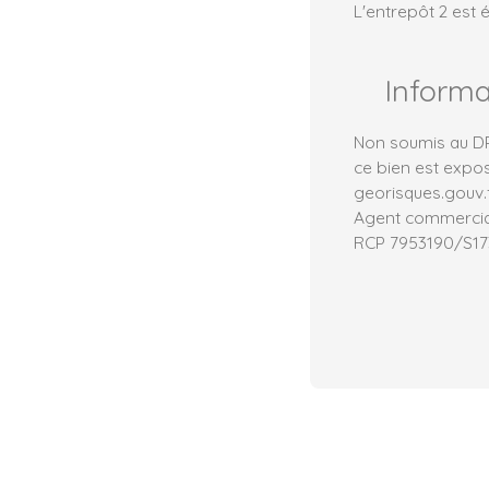
L'entrepôt 2 est
Inform
Non soumis au DPE
ce bien est expos
georisques.gouv.f
Agent commercial
RCP 7953190/S1