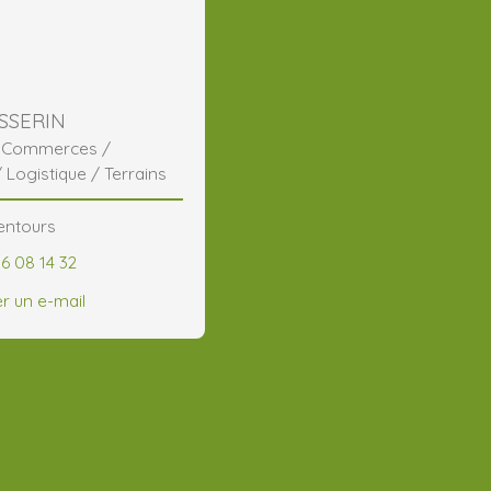
SSERIN
/ Commerces /
/ Logistique / Terrains
entours
6 08 14 32
r un e-mail