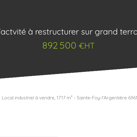
'actvité à restructurer sur grand terr
892 500
€HT
Local industriel à vendre, 1717 m² - Sainte-Foy-l'Argentière 696