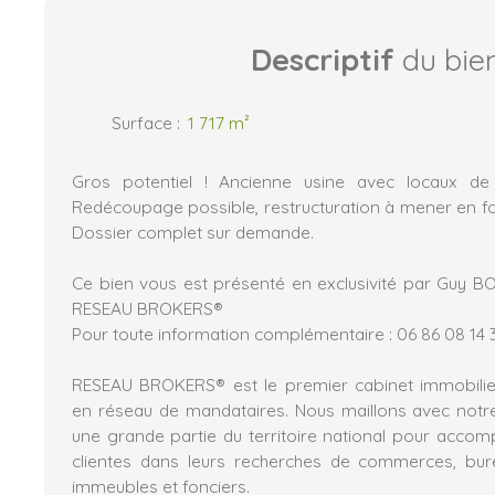
Descriptif
du bie
Surface
:
1 717
m²
Gros potentiel ! Ancienne usine avec locaux de
Redécoupage possible, restructuration à mener en fon
Dossier complet sur demande.
Ce bien vous est présenté en exclusivité par Guy BO
RESEAU BROKERS®
Pour toute information complémentaire : 06 86 08 14 
RESEAU BROKERS® est le premier cabinet immobilier
en réseau de mandataires. Nous maillons avec notr
une grande partie du territoire national pour acco
clientes dans leurs recherches de commerces, burea
immeubles et fonciers.