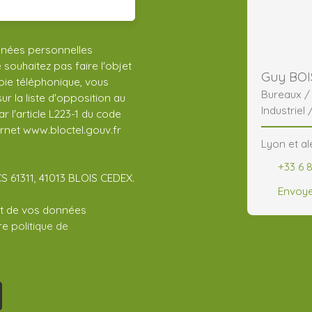
nnées personnelles
ouhaitez pas faire l'objet
Guy BOI
ie téléphonique, vous
Bureaux 
r la liste d'opposition au
Industriel 
 l'article L223-1 du code
ernet www.bloctel.gouv.fr
Lyon et al
+33 6 8
CS 61311, 41013 BLOIS CEDEX.
Envoye
ent de vos données
tre
politique de