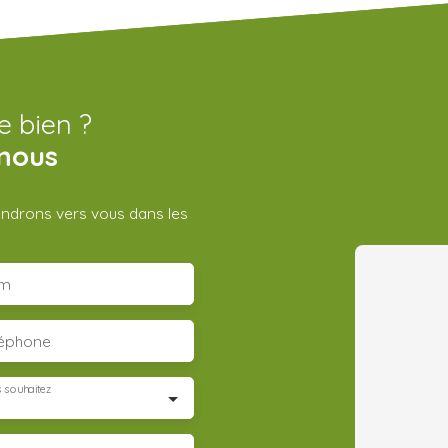
e bien ?
nous
iendrons vers vous dans les
m
léphone
 souhaitez