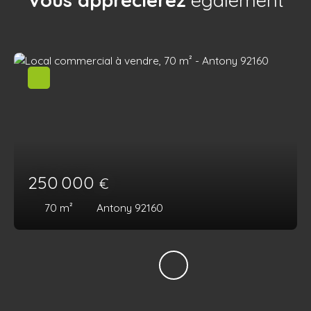
Vous apprécierez
également
250 000
€
70
m²
Antony 92160