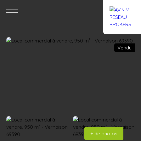
Vendu
Accueil
Acheter
Louer
Confiez un local
Trouver un Br
Estimation
+ de photos