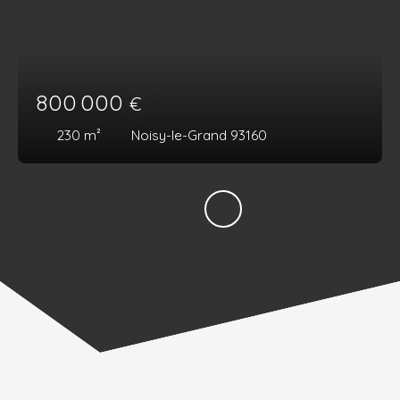
800 000
€
230
m²
Noisy-le-Grand 93160