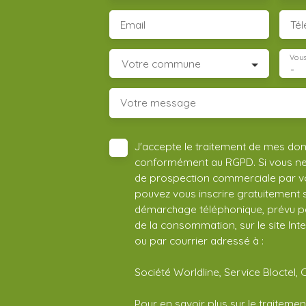
Email
Té
Vous
Votre commune
-
Votre message
J'accepte le traitement de mes do
conformément au RGPD. Si vous ne s
de prospection commerciale par vo
pouvez vous inscrire gratuitement su
démarchage téléphonique, prévu par
de la consommation, sur le site Int
ou par courrier adressé à :
Société Worldline, Service Bloctel, 
Pour en savoir plus sur le traitem