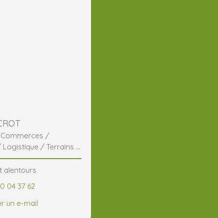
 CROT
/ Commerces /
/ Logistique / Terrains /
t alentours
60 04 37 62
r un e-mail