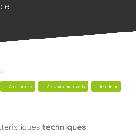
ale
10
Calculatrice
Ajouter aux favoris
Imprimer
téristiques
techniques