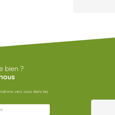
e bien ?
nous
iendrons vers vous dans les
m