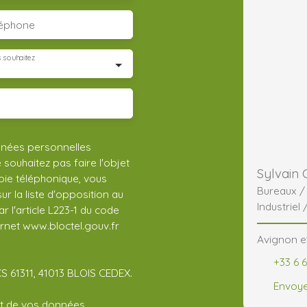
léphone
 souhaitez
nnées personnelles
ouhaitez pas faire l'objet
Sylvain
ie téléphonique, vous
Bureaux 
r la liste d'opposition au
Industriel 
 l'article L223-1 du code
CHR
ernet www.bloctel.gouv.fr
Avignon e
+33 6 
CS 61311, 41013 BLOIS CEDEX.
Envoye
ent de vos données