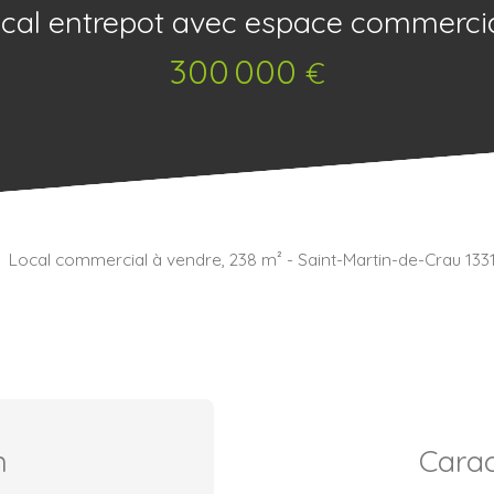
cal entrepot avec espace commerci
300 000
€
Local commercial à vendre, 238 m² - Saint-Martin-de-Crau 133
n
Carac