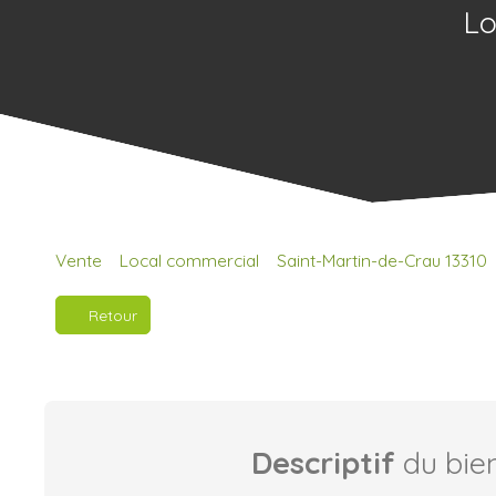
Lo
Vente
Local commercial
Saint-Martin-de-Crau 13310
Retour
Descriptif
du bie