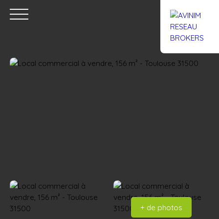
Accueil
Acheter
Louer
Confiez un local
Trouver un Br
Estimation
+ de photos