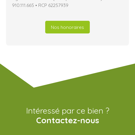
910.111.665 • RCP 62257939
Nos honoraires
Intéressé par ce bien ?
Contactez-nous