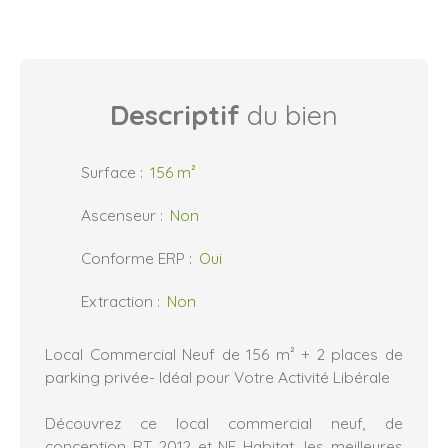
Descriptif
du bien
Surface
:
156
m²
Ascenseur
:
Non
Conforme ERP
:
Oui
Extraction
:
Non
Local Commercial Neuf de 156 m² + 2 places de
parking privée- Idéal pour Votre Activité Libérale
Découvrez ce local commercial neuf, de
conception RT 2012 et NF Habitat, les meilleures