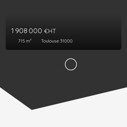
1 908 000
€HT
715
m²
Toulouse 31000