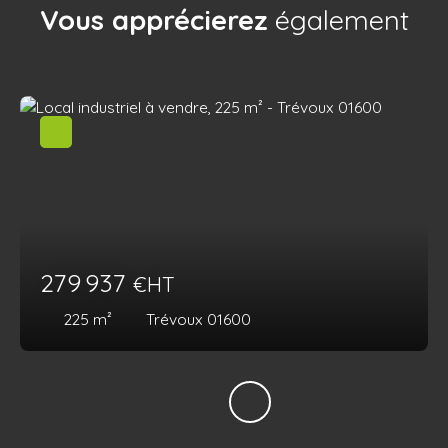
Vous apprécierez
également
279 937
€HT
225
m²
Trévoux 01600