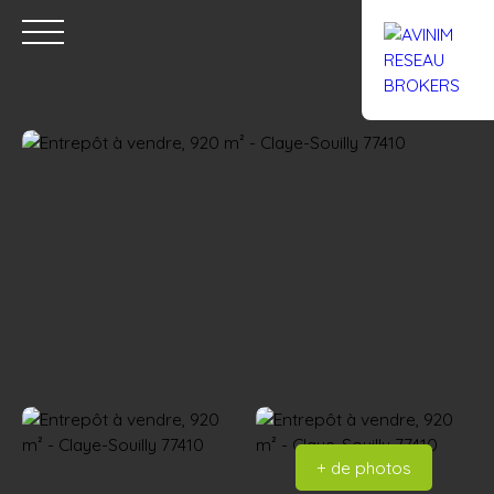
Accueil
Acheter
Louer
Confiez un local
Trouver un Br
Estimation
+ de photos