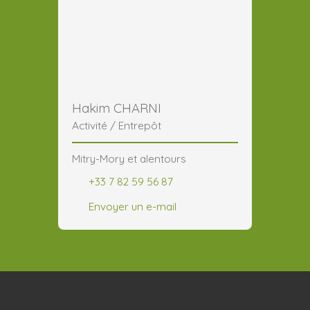
Hakim CHARNI
Activité / Entrepôt
Mitry-Mory et alentours
+33 7 82 59 56 87
Envoyer un e-mail