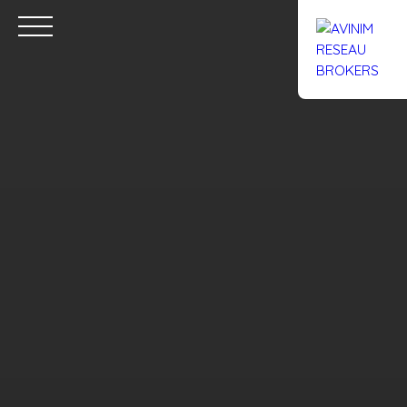
Accueil
Acheter
Louer
Confiez un local
Trouver un Br
Estimation