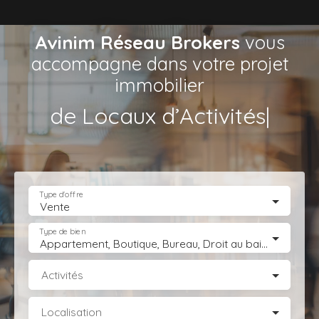
Avinim Réseau Brokers
vous
accompagne dans votre projet
immobilier
de
|
Type d'offre
Vente
Type de bien
Appartement, Boutique, Bureau, Droit au bail, Entrepôt, Fonds de commerce, Hôtel, hébergement, Immeuble, Immobilier Pro, Local commercial, Local professionnel, Local industriel, Magasin, boutique, Terrain Industriel, Terrain Constructible, Transmission d'entreprise
Activités
Localisation