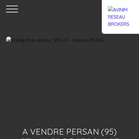
Accueil
Acheter
Louer
Confiez un local
Trouver un Br
Estimation
A VENDRE PERSAN (95)