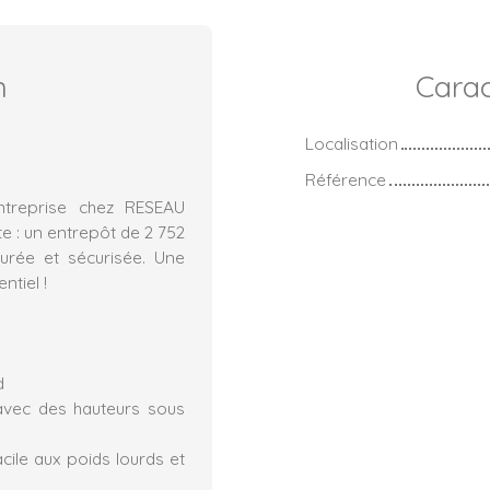
n
Carac
Localisation
Référence
ntreprise chez RESEAU
 : un entrepôt de 2 752
urée et sécurisée. Une
ntiel !
d
 avec des hauteurs sous
ile aux poids lourds et