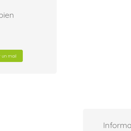
bien
 un mail
Inform