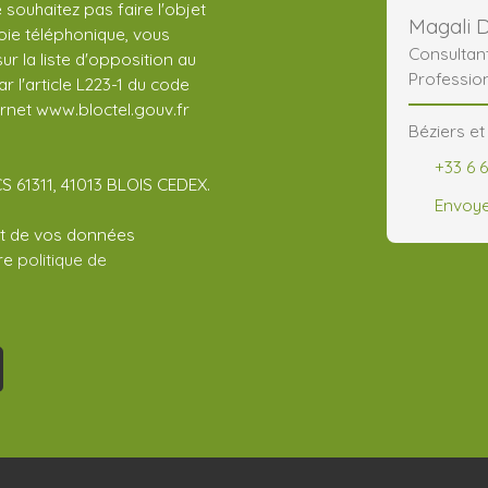
ouhaitez pas faire l'objet
Magali 
ie téléphonique, vous
Consultan
r la liste d'opposition au
Professio
 l'article L223-1 du code
ernet www.bloctel.gouv.fr
Béziers et
+33 6 6
CS 61311, 41013 BLOIS CEDEX.
Envoye
ent de vos données
tre
politique de