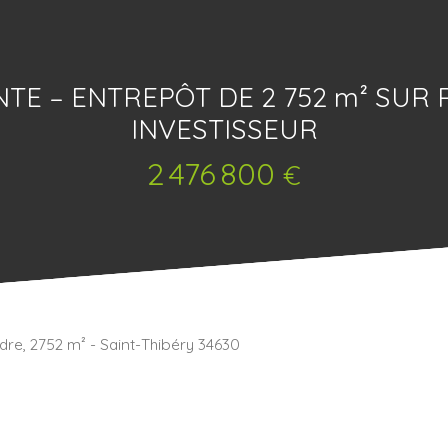
E – ENTREPÔT DE 2 752 m² SUR P
INVESTISSEUR
2 476 800
€
dre, 2752 m² - Saint-Thibéry 34630