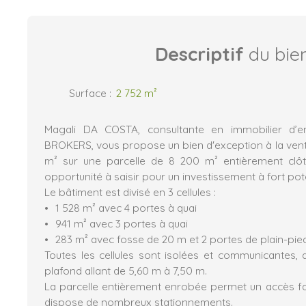
Descriptif
du bie
Surface
:
2 752
m²
Magali DA COSTA, consultante en immobilier d’e
BROKERS, vous propose un bien d'exception à la vente
m² sur une parcelle de 8 200 m² entièrement clôt
opportunité à saisir pour un investissement à fort pote
Le bâtiment est divisé en 3 cellules :
1 528 m² avec 4 portes à quai
941 m² avec 3 portes à quai
283 m² avec fosse de 20 m et 2 portes de plain-pie
Toutes les cellules sont isolées et communicantes,
plafond allant de 5,60 m à 7,50 m.
La parcelle entièrement enrobée permet un accès fac
dispose de nombreux stationnements.