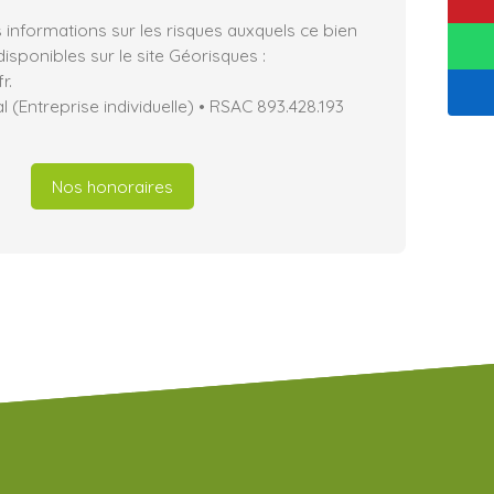
 informations sur les risques auxquels ce bien
isponibles sur le site Géorisques :
r.
(Entreprise individuelle) • RSAC 893.428.193
Nos honoraires