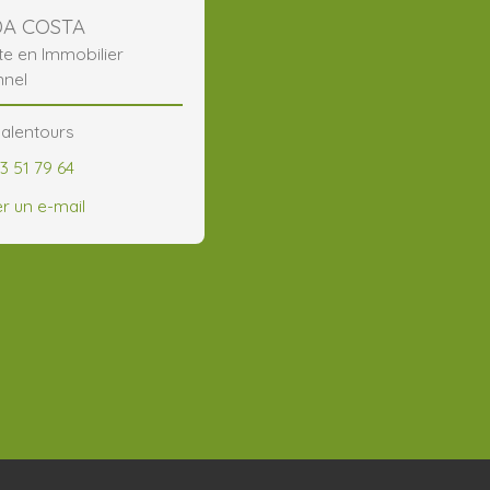
DA COSTA
te en Immobilier
nnel
 alentours
3 51 79 64
r un e-mail