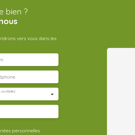
e bien ?
nous
iendrons vers vous dans les
m
léphone
 souhaitez
nnées personnelles