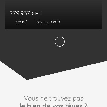
279 937
€HT
225
m²
Trévoux 01600
Vous ne trouvez pas
le bien de vos rêves ?