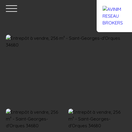
Accueil
Acheter
Louer
Confiez un local
Trouver un Br
Estimation