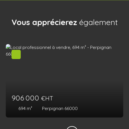
Vous apprécierez
également
906 000
€HT
694
m²
Perpignan 66000