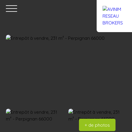
Accueil
Acheter
Louer
Confiez un local
Trouver un Br
Estimation
+ de photos