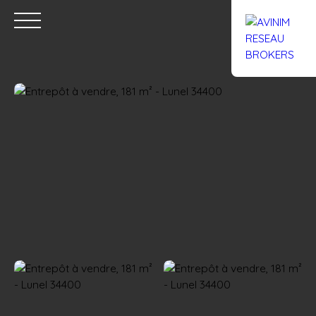
Accueil
Acheter
Louer
Confiez un local
Trouver un Br
Estimation